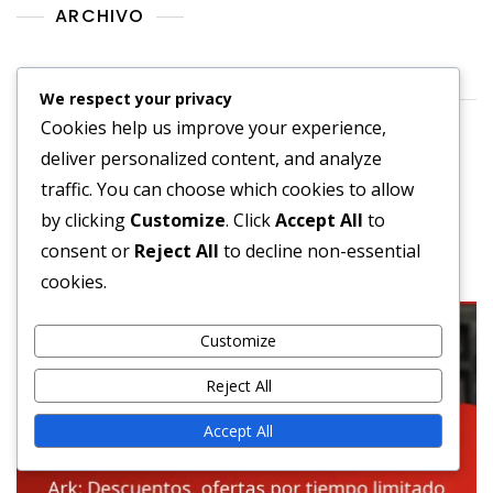
ARCHIVO
March 2026
We respect your privacy
February 2026
Cookies help us improve your experience,
deliver personalized content, and analyze
traffic. You can choose which cookies to allow
by clicking
Customize
. Click
Accept All
to
You may also like these
consent or
Reject All
to decline non-essential
cookies.
Customize
Reject All
Accept All