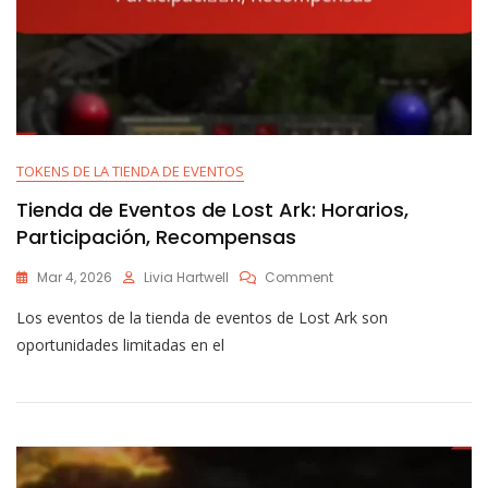
TOKENS DE LA TIENDA DE EVENTOS
Tienda de Eventos de Lost Ark: Horarios,
Participación, Recompensas
On
Mar 4, 2026
Livia Hartwell
Comment
Tienda
Los eventos de la tienda de eventos de Lost Ark son
De
Eventos
oportunidades limitadas en el
De
Lost
Ark:
Horarios,
Participación,
Recompensas