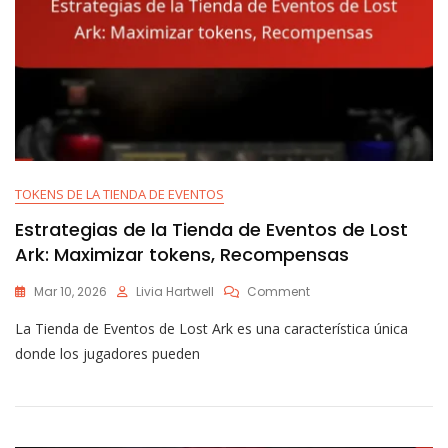
TOKENS DE LA TIENDA DE EVENTOS
Estrategias de la Tienda de Eventos de Lost
Ark: Maximizar tokens, Recompensas
On
Mar 10, 2026
Livia Hartwell
Comment
Estrategias
La Tienda de Eventos de Lost Ark es una característica única
De
La
donde los jugadores pueden
Tienda
De
Eventos
De
Lost