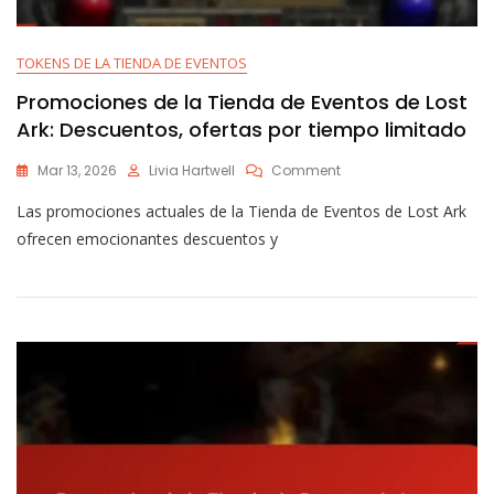
TOKENS DE LA TIENDA DE EVENTOS
Promociones de la Tienda de Eventos de Lost
Ark: Descuentos, ofertas por tiempo limitado
On
Mar 13, 2026
Livia Hartwell
Comment
Promociones
Las promociones actuales de la Tienda de Eventos de Lost Ark
De
La
ofrecen emocionantes descuentos y
Tienda
De
Eventos
De
Lost
Ark:
Descuentos,
Ofertas
Por
Tiempo
Limitado