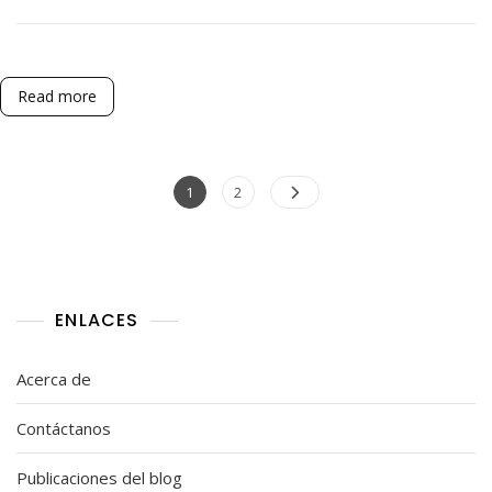
Drops
De
Lost
Ark:
Tendencias,
Read more
Estadísticas,
Perspectivas
Posts
Page
Page
1
2
pagination
ENLACES
Acerca de
Contáctanos
Publicaciones del blog