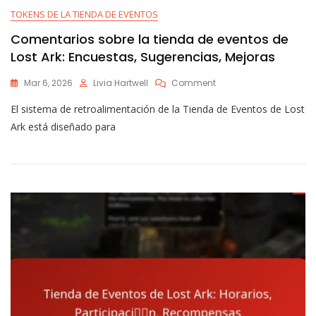
TOKENS DE LA TIENDA DE EVENTOS
Comentarios sobre la tienda de eventos de
Lost Ark: Encuestas, Sugerencias, Mejoras
On
Mar 6, 2026
Livia Hartwell
Comment
Comentarios
El sistema de retroalimentación de la Tienda de Eventos de Lost
Sobre
La
Ark está diseñado para
Tienda
De
Eventos
De
Lost
Ark:
Encuestas,
Sugerencias,
Mejoras