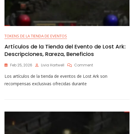
TOKENS DE LA TIENDA DE EVENTOS
Artículos de la Tienda del Evento de Lost Ark:
Descripciones, Rareza, Beneficios
On
Feb 25, 2026
Livia Hartwell
Comment
Artículos
Los artículos de la tienda de eventos de Lost Ark son
De
La
recompensas exclusivas ofrecidas durante
Tienda
Del
Evento
De
Lost
Ark:
Descripciones,
Rareza,
Beneficios