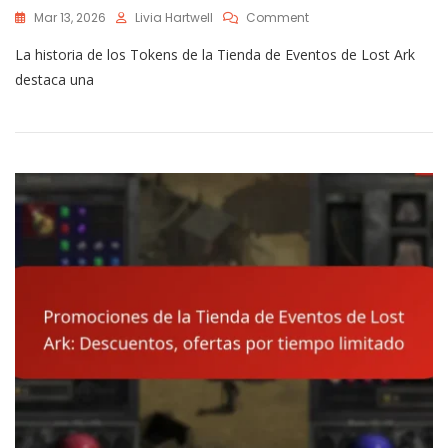
On
Mar 13, 2026
Livia Hartwell
Comment
Historial
La historia de los Tokens de la Tienda de Eventos de Lost Ark
De
Tokens
destaca una
De
La
Tienda
De
Eventos
De
Lost
Ark:
Eventos
Pasados,
Tendencias,
Recompensas