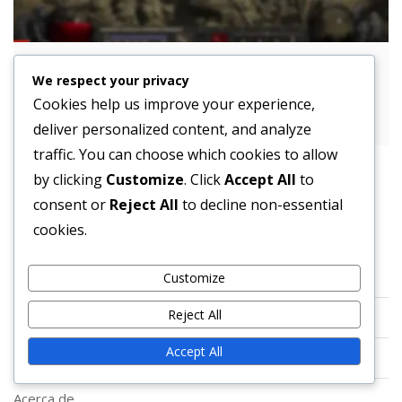
Proceso de Twitch Drops de Lost Ark:
We respect your privacy
Vinculación, Reclamación, Solución de
Cookies help us improve your experience,
Problemas
deliver personalized content, and analyze
traffic. You can choose which cookies to allow
by clicking
Customize
. Click
Accept All
to
consent or
Reject All
to decline non-essential
Legal
cookies.
Contáctanos
Customize
Reject All
Política de protección de datos
Accept All
Política de cookies
Acerca de