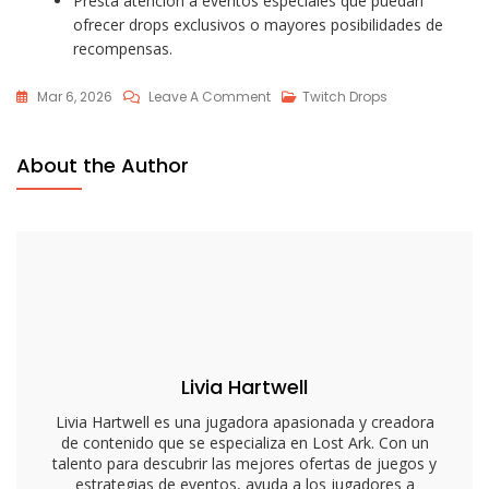
Presta atención a eventos especiales que puedan
ofrecer drops exclusivos o mayores posibilidades de
recompensas.
On
Mar 6, 2026
Leave A Comment
Twitch Drops
Comunidad
De
About the Author
Twitch
Drops
De
Lost
Ark:
Participación,
Compartición,
Compromiso
Livia Hartwell
Livia Hartwell es una jugadora apasionada y creadora
de contenido que se especializa en Lost Ark. Con un
talento para descubrir las mejores ofertas de juegos y
estrategias de eventos, ayuda a los jugadores a