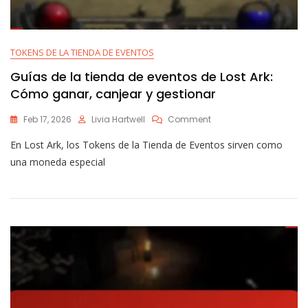
TOKENS DE LA TIENDA DE EVENTOS
Guías de la tienda de eventos de Lost Ark:
Cómo ganar, canjear y gestionar
On
Feb 17, 2026
Livia Hartwell
Comment
Guías
En Lost Ark, los Tokens de la Tienda de Eventos sirven como
De
La
una moneda especial
Tienda
De
Eventos
De
Lost
Ark:
Cómo
Ganar,
Canjear
Y
Gestionar