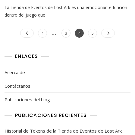
Tienda
La Tienda de Eventos de Lost Ark es una emocionante función
De
Eventos
dentro del juego que
De
Lost
Posts
…
Ark
Page
Page
Page
Page
1
3
4
5
Comunidad:
pagination
Compartir,
Participación,
Compromiso
ENLACES
Acerca de
Contáctanos
Publicaciones del blog
PUBLICACIONES RECIENTES
Historial de Tokens de la Tienda de Eventos de Lost Ark: