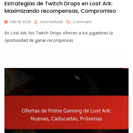
Estrategias de Twitch Drops en Lost Ark:
Maximizando recompensas, Compromiso
On
Feb 19, 2026
Livia Hartwell
Comment
Estrategias
En Lost Ark, los Twitch Drops ofrecen a los jugadores la
De
Twitch
oportunidad de ganar recompensas
Drops
En
Lost
Ark:
Maximizando
Recompensas,
Compromiso