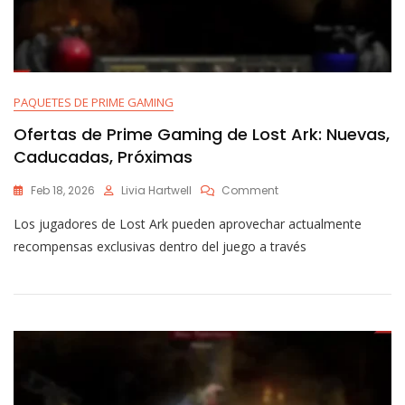
PAQUETES DE PRIME GAMING
Ofertas de Prime Gaming de Lost Ark: Nuevas,
Caducadas, Próximas
On
Feb 18, 2026
Livia Hartwell
Comment
Ofertas
Los jugadores de Lost Ark pueden aprovechar actualmente
De
Prime
recompensas exclusivas dentro del juego a través
Gaming
De
Lost
Ark:
Nuevas,
Caducadas,
Próximas