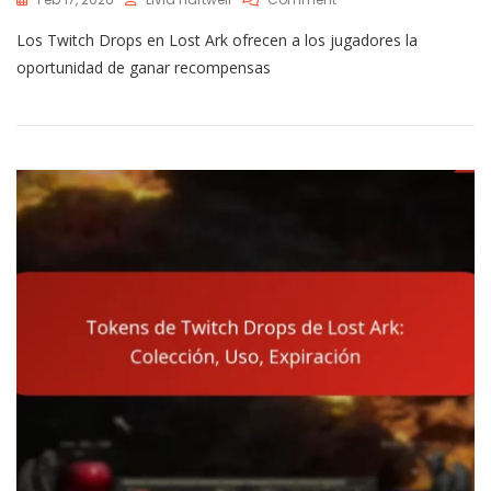
Recompensas
Los Twitch Drops en Lost Ark ofrecen a los jugadores la
De
Twitch
oportunidad de ganar recompensas
Drops
De
Lost
Ark:
Mascotas,
Monturas,
Cofres
De
Objetos