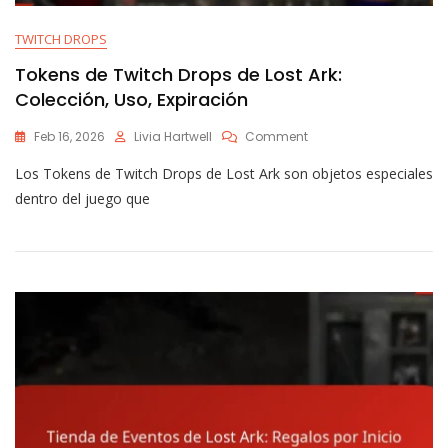
TWITCH DROPS
Tokens de Twitch Drops de Lost Ark:
Colección, Uso, Expiración
On
Feb 16, 2026
Livia Hartwell
Comment
Tokens
Los Tokens de Twitch Drops de Lost Ark son objetos especiales
De
Twitch
dentro del juego que
Drops
De
Lost
Ark:
Colección,
Uso,
Expiración