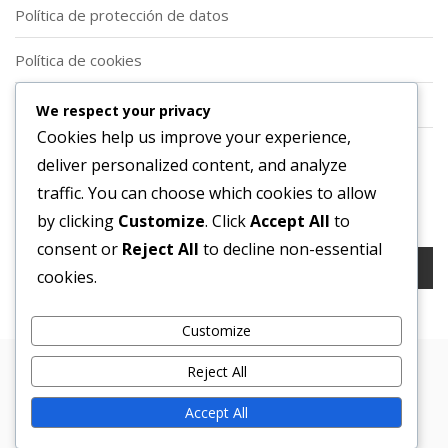
Política de protección de datos
Política de cookies
Acerca de
We respect your privacy
Cookies help us improve your experience,
Términos y condiciones
deliver personalized content, and analyze
traffic. You can choose which cookies to allow
Buscar
by clicking
Customize
. Click
Accept All
to
consent or
Reject All
to decline non-essential
Search
cookies.
for:
Customize
Reject All
Copyright © 2026 Bosa. Powered by
Bosa Themes
Contáctanos
Política de protección de datos
Accept All
Política de cookies
Acerca de
Términos y condiciones