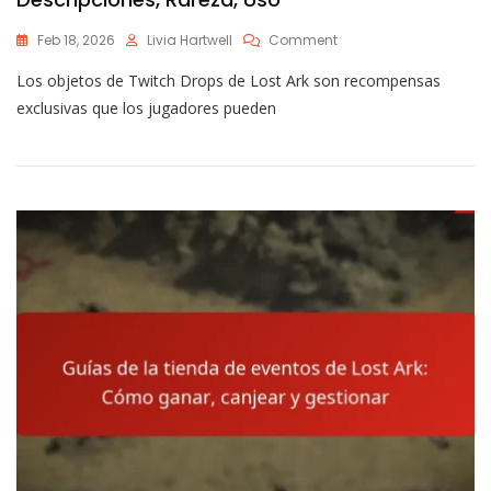
On
Feb 18, 2026
Livia Hartwell
Comment
Objetos
Los objetos de Twitch Drops de Lost Ark son recompensas
De
Twitch
exclusivas que los jugadores pueden
Drops
De
Lost
Ark:
Descripciones,
Rareza,
Uso