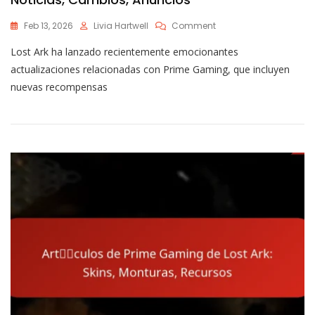
On
Feb 13, 2026
Livia Hartwell
Comment
Actualizaciones
Lost Ark ha lanzado recientemente emocionantes
De
Lost
actualizaciones relacionadas con Prime Gaming, que incluyen
Ark
nuevas recompensas
Prime
Gaming:
Noticias,
Cambios,
Anuncios