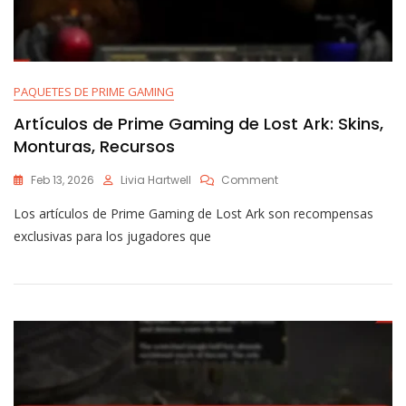
PAQUETES DE PRIME GAMING
Artículos de Prime Gaming de Lost Ark: Skins,
Monturas, Recursos
On
Feb 13, 2026
Livia Hartwell
Comment
Artículos
Los artículos de Prime Gaming de Lost Ark son recompensas
De
Prime
exclusivas para los jugadores que
Gaming
De
Lost
Ark:
Skins,
Monturas,
Recursos