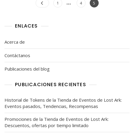
Posts
…
Eventos
Page
Page
Page
1
4
5
De
pagination
Lost
Ark:
Artículos,
ENLACES
Aspectos,
Mejoras
Acerca de
Contáctanos
Publicaciones del blog
PUBLICACIONES RECIENTES
Historial de Tokens de la Tienda de Eventos de Lost Ark:
Eventos pasados, Tendencias, Recompensas
Promociones de la Tienda de Eventos de Lost Ark:
Descuentos, ofertas por tiempo limitado