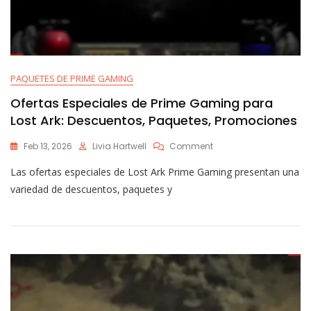
PAQUETES DE PRIME GAMING
Ofertas Especiales de Prime Gaming para
Lost Ark: Descuentos, Paquetes, Promociones
On
Feb 13, 2026
Livia Hartwell
Comment
Ofertas
Las ofertas especiales de Lost Ark Prime Gaming presentan una
Especiales
De
variedad de descuentos, paquetes y
Prime
Gaming
Para
Lost
Ark:
Descuentos,
Paquetes,
Promociones