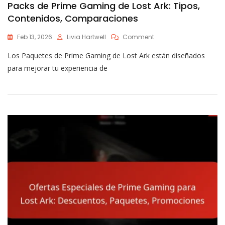
Packs de Prime Gaming de Lost Ark: Tipos,
Contenidos, Comparaciones
On
Feb 13, 2026
Livia Hartwell
Comment
Packs
Los Paquetes de Prime Gaming de Lost Ark están diseñados
De
Prime
para mejorar tu experiencia de
Gaming
De
Lost
Ark:
Tipos,
Contenidos,
Comparaciones