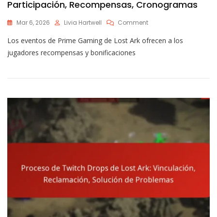
Participación, Recompensas, Cronogramas
On
Mar 6, 2026
Livia Hartwell
Comment
Eventos
Los eventos de Prime Gaming de Lost Ark ofrecen a los
De
Prime
jugadores recompensas y bonificaciones
Gaming
De
Lost
Ark:
Participación,
Recompensas,
Cronogramas