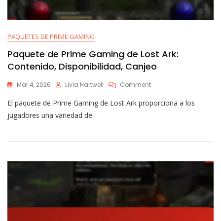
PAQUETES DE PRIME GAMING
Paquete de Prime Gaming de Lost Ark:
Contenido, Disponibilidad, Canjeo
On
Mar 4, 2026
Livia Hartwell
Comment
Paquete
El paquete de Prime Gaming de Lost Ark proporciona a los
De
Prime
jugadores una variedad de
Gaming
De
Lost
Ark:
Contenido,
Disponibilidad,
Canjeo