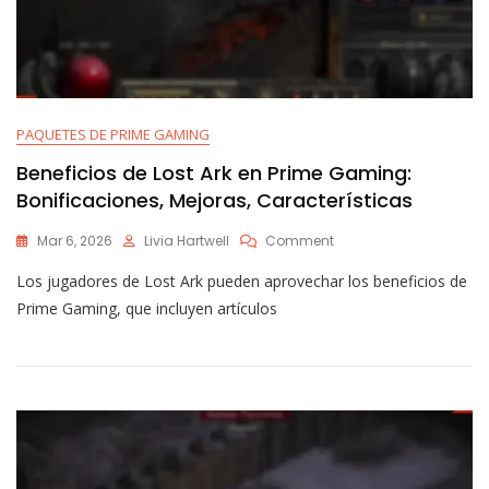
PAQUETES DE PRIME GAMING
Beneficios de Lost Ark en Prime Gaming:
Bonificaciones, Mejoras, Características
On
Mar 6, 2026
Livia Hartwell
Comment
Beneficios
Los jugadores de Lost Ark pueden aprovechar los beneficios de
De
Lost
Prime Gaming, que incluyen artículos
Ark
En
Prime
Gaming:
Bonificaciones,
Mejoras,
Características