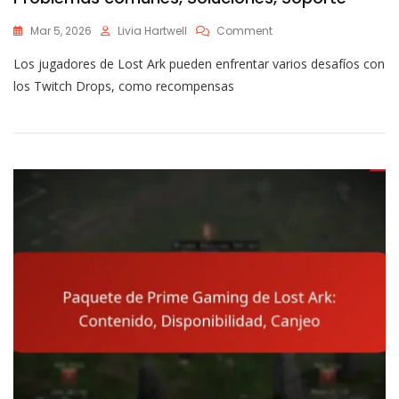
On
Mar 5, 2026
Livia Hartwell
Comment
Problemas
Los jugadores de Lost Ark pueden enfrentar varios desafíos con
Con
Los
los Twitch Drops, como recompensas
Twitch
Drops
De
Lost
Ark:
Problemas
Comunes,
Soluciones,
Soporte