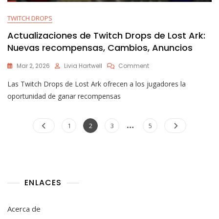
TWITCH DROPS
Actualizaciones de Twitch Drops de Lost Ark:
Nuevas recompensas, Cambios, Anuncios
On
Mar 2, 2026
Livia Hartwell
Comment
Actualizaciones
Las Twitch Drops de Lost Ark ofrecen a los jugadores la
De
Twitch
oportunidad de ganar recompensas
Drops
De
Posts
…
Lost
Page
Page
Page
Page
1
2
3
5
Ark:
pagination
Nuevas
Recompensas,
Cambios,
Anuncios
ENLACES
Acerca de