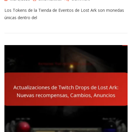
Tokens
Los Tokens de la Tienda de Eventos de Lost Ark son monedas
De
La
únicas dentro del
Tienda
De
Eventos
De
Lost
Ark:
Tipos,
Adquisición,
Uso