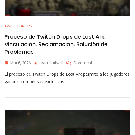
TWITCH DROPS
Proceso de Twitch Drops de Lost Ark:
Vinculación, Reclamación, Solución de
Problemas
On
Mar 6, 2026
Livia Hartwell
Comment
Proceso
El proceso de Twitch Drops de Lost Ark permite a los jugadores
De
Twitch
ganar recompensas exclusivas
Drops
De
Lost
Ark:
Vinculación,
Reclamación,
Solución
De
Problemas